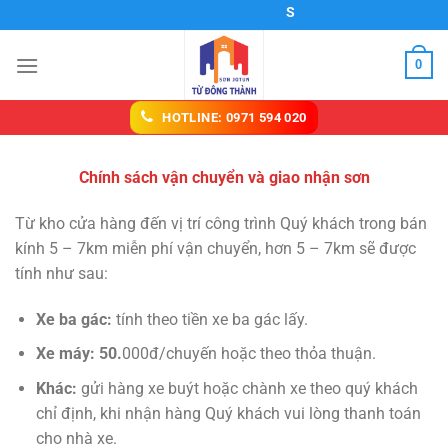
Chuyển
SƠN NƯỚC XUÂN LỘC
đến
nội
0
dung
HOTLINE: 0971 594 020
Chính sách vận chuyển và giao nhận sơn
Từ kho cửa hàng đến vị trí công trình Quý khách trong bán
kính 5 – 7km miễn phí vận chuyển, hơn 5 – 7km sẽ được
tính như sau:
Xe ba gác:
tính theo tiền xe ba gác lấy.
Xe máy: 50.
000đ/chuyến hoặc theo thỏa thuận.
Khác:
gửi hàng xe buýt hoặc chành xe theo quý khách
chỉ định, khi nhận hàng Quý khách vui lòng thanh toán
cho nhà xe.