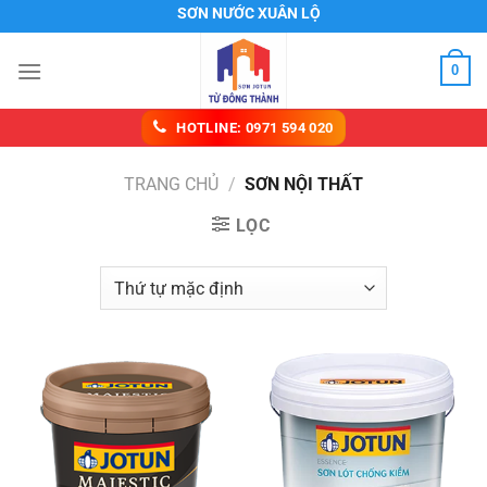
Chuyển
SƠN NƯỚC XUÂN LỘC
đến
nội
0
dung
HOTLINE: 0971 594 020
TRANG CHỦ
/
SƠN NỘI THẤT
LỌC