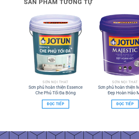
SẢN PHẨM TƯƠNG TỰ
SƠN NỘI THẤT
SƠN NỘI THẤT
Sơn phủ hoàn thiện Essence
Sơn phủ hoàn thiện M
Essence
Che Phủ Tối Đa Bóng
Đẹp Hoàn Hảo 
ĐỌC TIẾP
ĐỌC TIẾP