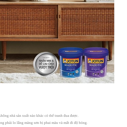
hông nhà sản xuất nào khác có thể tranh đua được.
ông phải lo lắng màng sơn bị phai màu và mất đi độ bóng.