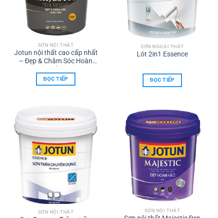
SƠN NỘI THẤT
SƠN NGOẠI THẤT
Jotun nội thất cao cấp nhất
Lót 2in1 Essence
– Đẹp & Chăm Sóc Hoàn
Hảo
ĐỌC TIẾP
ĐỌC TIẾP
SƠN NỘI THẤT
SƠN NỘI THẤT