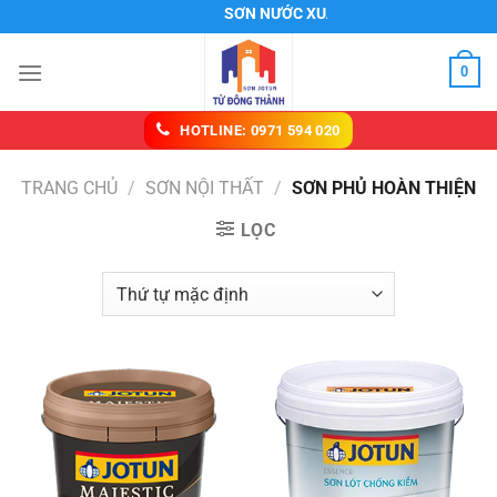
Chuyển
SƠN NƯỚC XUÂN LỘC
đến
nội
0
dung
HOTLINE: 0971 594 020
TRANG CHỦ
/
SƠN NỘI THẤT
/
SƠN PHỦ HOÀN THIỆN
LỌC