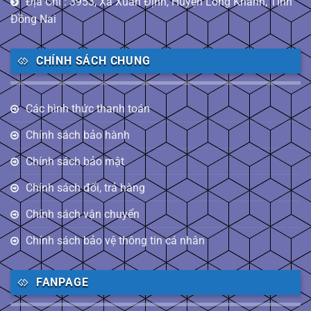
Địa Chỉ : 3953, Xã Xuân Định, Huyện Long Khánh, Tỉnh
Đồng Nai
CHÍNH SÁCH CHUNG
Các hình thức thanh toán
Chính sách bảo hành
Chính sách bảo mật
Chính sách đổi, trả hàng
Chính sách vận chuyển
Chính sách bảo vệ thông tin cá nhân
FANPAGE